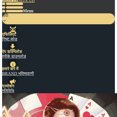
SIGN IN
SIGN UP
Menu
हिंदी
एफिलिएट
गिफ्ट कोड
ऐप डाउनलोड
एपीके डाउनलोड
हमारे बारे में
BRAND भविष्यवाणी
प्रमोशन
गतिविधि