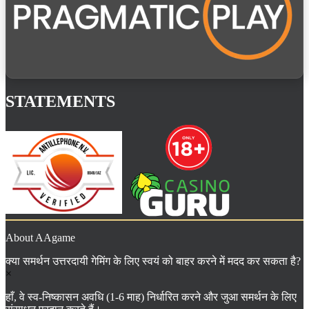
STATEMENTS
About AAgame
क्या समर्थन उत्तरदायी गेमिंग के लिए स्वयं को बाहर करने में मदद कर सकता है?
×
हाँ, वे स्व-निष्कासन अवधि (1-6 माह) निर्धारित करने और जुआ समर्थन के लिए